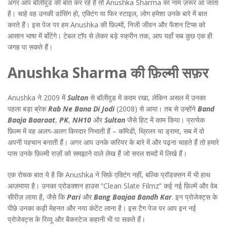
अगर आप बॉलीवुड की बात कर रहे हैं तो Anushka Sharma का नाम ज़रूर आ जाता
है। चाहे वह उनकी डांसिंग हो, एक्टिंग या फिर स्टाइल, लोग हमेशा उनके बारे में बात
करते हैं। इस पेज पर हम Anushka की फ़िल्मों, निजी जीवन और फैशन टिप्स को
आसान भाषा में बाँटेंगे। टेबल टॉप से लेकर बड़े स्क्रीन तक, आप यहाँ सब कुछ एक ही
जगह पा सकते हैं।
Anushka Sharma की फ़िल्मी सफ़र
Anushka ने 2009 में
Sultan
से बॉलीवुड में कदम रखा, लेकिन असल में उनका
पहला बड़ा ब्रेक
Rab Ne Bana Di Jodi
(2008) से आया। तब से उन्होंने
Band
Baaja Baaraat
,
PK
,
NH10
और
Sultan
जैसे हिट में काम किया। प्रत्येक
फ़िल्म में वह अलग‑अलग किरदार निभाती हैं – कॉमेडी, थ्रिलर या ड्रामा, सब में वो
अपनी पहचान बनाती हैं। अगर आप उनके करियर के बारे में और पढ़ना चाहते हैं तो हमारे
पास उनके फ़िल्मी राज़ों को समझाने वाले लेख हैं जो सरल शब्दों में लिखे हैं।
एक रोचक बात ये है कि Anushka ने सिर्फ़ एक्टिंग नहीं, बल्कि प्रॉडक्सन में भी हाथ
आज़माया है। उनका प्रोडक्शन हाउस “Clean Slate Filmz” कई नई फ़िल्में और वेब
सीरीज़ लाया है, जैसे कि
Pari
और
Bang Baajaa Bandh Kar
. इन प्रोजेक्ट्स के
पीछे उनका कड़ी मेहनत और नया कंटेंट लाना है। इस टैग पेज पर आप इन नई
प्रोजेक्ट्स के रिव्यू और बैकस्टेज कहानी भी पा सकते हैं।