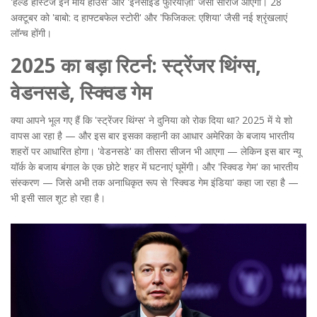
'हेल्ड होस्टेज इन माय हाउस'
और
'इनसाइड फुरियोज़ा'
जैसी सीरीजें आएंगी। 28
अक्टूबर को
'बाबो: द हाफ्टबफेल स्टोरी'
और
'फिजिकल: एशिया'
जैसी नई श्रृंखलाएं
लॉन्च होंगी।
2025 का बड़ा रिटर्न: स्ट्रेंजर थिंग्स,
वेडनसडे, स्क्विड गेम
क्या आपने भूल गए हैं कि
'स्ट्रेंजर थिंग्स'
ने दुनिया को रोक दिया था? 2025 में ये शो
वापस आ रहा है — और इस बार इसका कहानी का आधार अमेरिका के बजाय भारतीय
शहरों पर आधारित होगा।
'वेडनसडे'
का तीसरा सीजन भी आएगा — लेकिन इस बार न्यू
यॉर्क के बजाय बंगाल के एक छोटे शहर में घटनाएं घूमेंगी। और
'स्क्विड गेम'
का भारतीय
संस्करण — जिसे अभी तक अनाधिकृत रूप से 'स्क्विड गेम इंडिया' कहा जा रहा है —
भी इसी साल शूट हो रहा है।